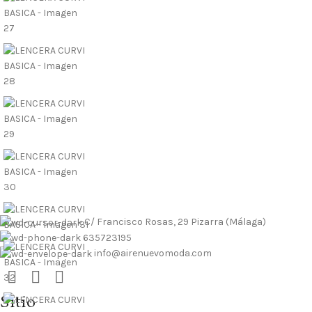
 contrarembolso al 635723195
Tallas pequeñas
Tallas grandes
 contrarembolso al 635723195
Tallas pequeñas
Tallas grandes
C/ Francisco Rosas, 29 Pizarra (Málaga)
635723195
info@airenuevomoda.com
Sitio