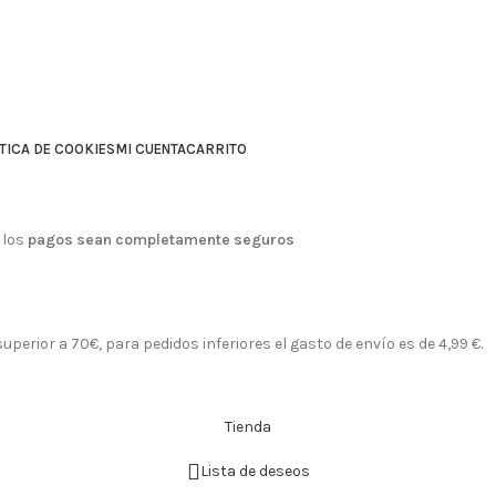
TICA DE COOKIES
MI CUENTA
CARRITO
 los
pagos sean completamente seguros
perior a 70€, para pedidos inferiores el gasto de envío es de 4,99 €.
Tienda
Lista de deseos