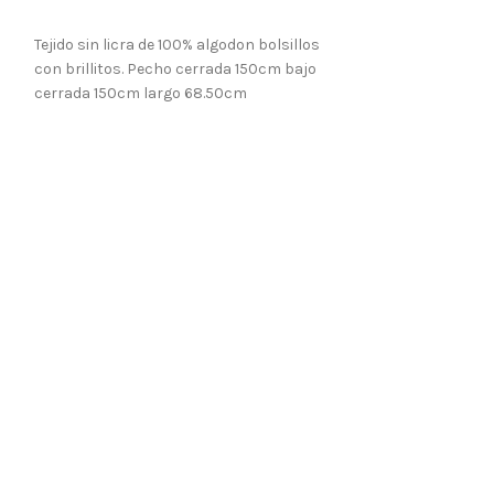
LO QUIERO
Tejido sin licra de 100% algodon bolsillos
con brillitos. Pecho cerrada 150cm bajo
cerrada 150cm largo 68.50cm
-41%
PICHI CURVI C
camiseta)