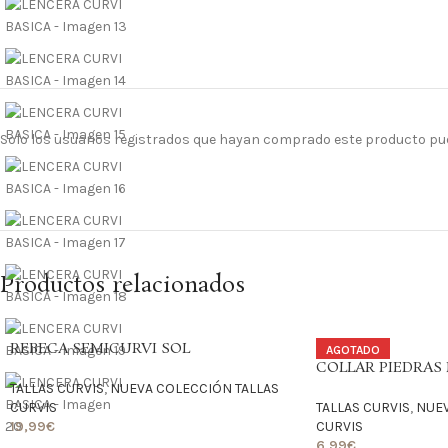
Solo los usuarios registrados que hayan comprado este producto pu
Productos relacionados
REBECA SEMICURVI SOL
AGOTADO
COLLAR PIEDRAS 
TALLAS CURVIS
,
NUEVA COLECCIÓN TALLAS
CURVIS
TALLAS CURVIS
,
NUEV
19,99
€
CURVIS
6,99
€