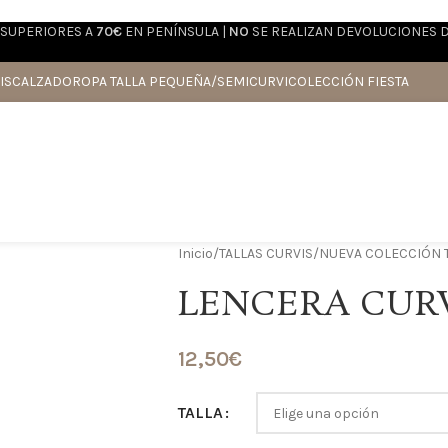
SUPERIORES A
70€
EN PENÍNSULA |
NO
SE REALIZAN DEVOLUCIONES 
IS
CALZADO
ROPA TALLA PEQUEÑA/SEMICURVI
COLECCIÓN FIESTA
Inicio
/
TALLAS CURVIS
/
NUEVA COLECCIÓN T
LENCERA CURV
12,50
€
TALLA