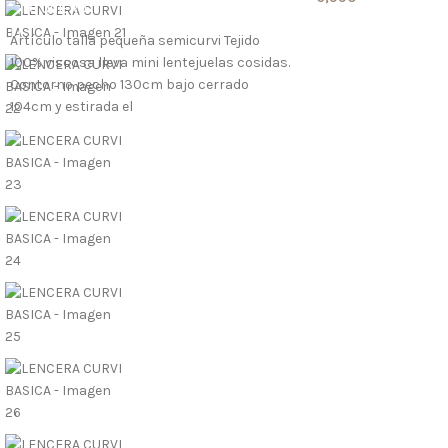
LO QUIERO
LO QUIERO
Artículo talla pequeña semicurvi Tejido
100% viscosa lleva mini lentejuelas cosidas.
Contorno pecho 130cm bajo cerrado
104cm y estirada el