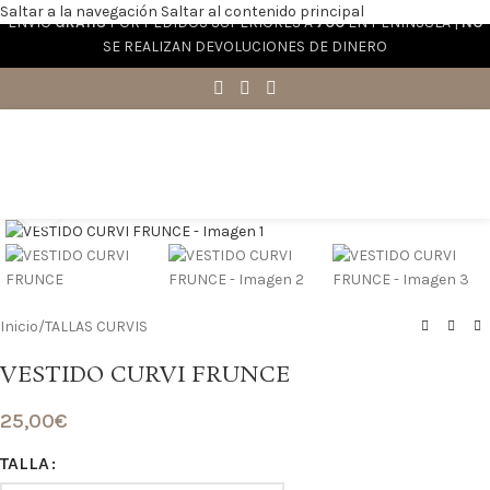
Saltar a la navegación
Saltar al contenido principal
ENVÍO
GRATIS
POR PEDIDOS SUPERIORES A
70€
EN PENÍNSULA |
NO
SE REALIZAN DEVOLUCIONES DE DINERO
Haga clic para ampliar
Inicio
/
TALLAS CURVIS
VESTIDO CURVI FRUNCE
25,00
€
TALLA