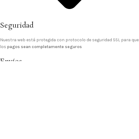
Seguridad
Nuestra web está protegida con protocolo de seguridad SSL para que
los
pagos sean completamente seguros
Envíos
El
gasto de envío a domicilio es GRATIS
para los pedidos de importe
superior a 70€, para pedidos inferiores el gasto de envío es de 4,99 €.
© 2025 Sitio Realizado Por
Linkasoft
Tienda
Lista de deseos
Carrito