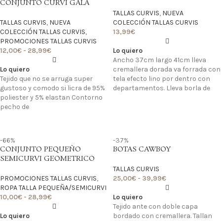
CONJUNTO CURVI GALA
TALLAS CURVIS
,
NUEVA
TALLAS CURVIS
,
NUEVA
COLECCIÓN TALLAS CURVIS
COLECCIÓN TALLAS CURVIS
,
13,99
€
PROMOCIONES TALLAS CURVIS
12,00
€
-
28,99
€
Lo quiero
Ancho 37cm largo 41cm lleva
Lo quiero
cremallera dorada va forrada con
Tejido que no se arruga super
tela efecto lino por dentro con
gustoso y comodo si licra de 95%
departamentos. Lleva borla de
poliester y 5% elastan Contorno
pecho de
-66%
-37%
CONJUNTO PEQUEÑO
BOTAS CAWBOY
SEMICURVI GEOMETRICO
TALLAS CURVIS
PROMOCIONES TALLAS CURVIS
,
25,00
€
-
39,99
€
ROPA TALLA PEQUEÑA/SEMICURVI
10,00
€
-
28,99
€
Lo quiero
Tejido ante con doble capa
Lo quiero
bordado con cremallera. Tallan