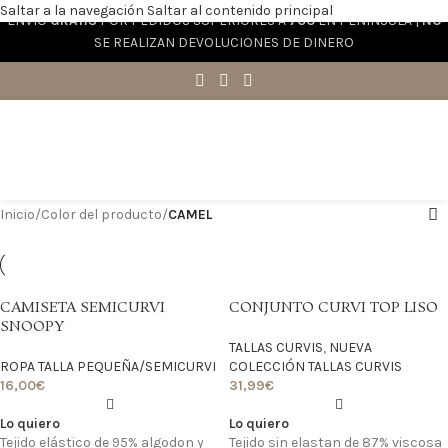
Saltar a la navegación
Saltar al contenido principal
ENVÍO
GRATIS
POR PEDIDOS SUPERIORES A
70€
EN PENÍNSULA |
NO
SE REALIZAN DEVOLUCIONES DE DINERO
Inicio
/
Color del producto
/
CAMEL
CAMISETA SEMICURVI
CONJUNTO CURVI TOP LISO
SNOOPY
TALLAS CURVIS
,
NUEVA
ROPA TALLA PEQUEÑA/SEMICURVI
COLECCIÓN TALLAS CURVIS
16,00
€
31,99
€
Lo quiero
Lo quiero
Tejido elástico de 95% algodon y
Tejido sin elastan de 87% viscosa