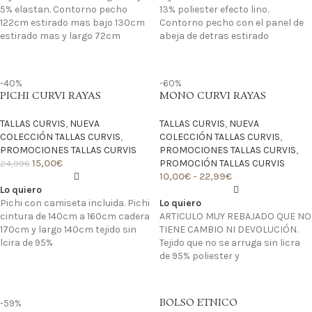
5% elastan. Contorno pecho
13% poliester efecto lino.
122cm estirado mas bajo 130cm
Contorno pecho con el panel de
estirado mas y largo 72cm
abeja de detras estirado
-40%
-60%
PICHI CURVI RAYAS
MONO CURVI RAYAS
TALLAS CURVIS
,
NUEVA
TALLAS CURVIS
,
NUEVA
COLECCIÓN TALLAS CURVIS
,
COLECCIÓN TALLAS CURVIS
,
PROMOCIONES TALLAS CURVIS
PROMOCIONES TALLAS CURVIS
,
15,00
€
PROMOCIÓN TALLAS CURVIS
24,99
€
10,00
€
-
22,99
€
Lo quiero
Pichi con camiseta incluida. Pichi
Lo quiero
cintura de 140cm a 160cm cadera
ARTICULO MUY REBAJADO QUE NO
170cm y largo 140cm tejido sin
TIENE CAMBIO NI DEVOLUCIÓN.
lcira de 95%
Tejido que no se arruga sin licra
de 95% poliester y
BOLSO ETNICO
-59%