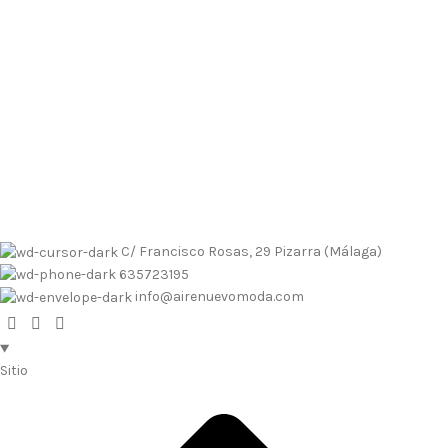
Envíos contrarembolso al 635723195
Tallas pequeñas
Tallas
grandes
Envíos a Islas
No se realizan devoluciones de dinero
Envíos contrarembolso al 635723195
Tallas pequeñas
Tallas
grandes
Envíos a Islas
No se realizan devoluciones de dinero
C/ Francisco Rosas, 29 Pizarra (Málaga)
635723195
info@airenuevomoda.com
Sitio