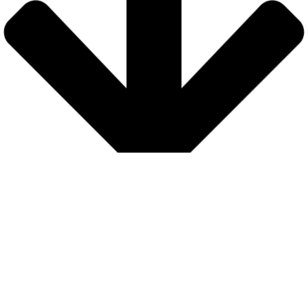
Seguridad
Nuestra web está protegida con protocolo de seguridad SSL para que
los
pagos sean completamente seguros
Envíos