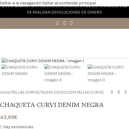
Saltar a la navegación
Saltar al contenido principal
ENVÍO
GRATIS
POR PEDIDOS SUPERIORES A
70€
EN PENÍNSULA |
NO
SE REALIZAN DEVOLUCIONES DE DINERO
Haga clic para ampliar
Inicio
/
TALLAS CURVIS
/
NUEVA COLECCIÓN TALLAS CURVIS
CHAQUETA CURVI DENIM NEGRA
43,99
€
Hay existencias