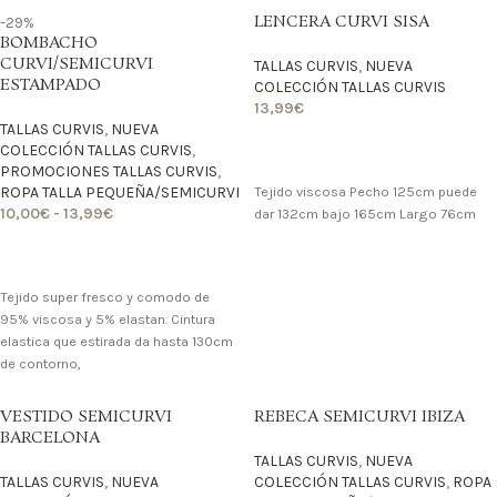
LENCERA CURVI SISA
-29%
BOMBACHO
CURVI/SEMICURVI
TALLAS CURVIS
,
NUEVA
ESTAMPADO
COLECCIÓN TALLAS CURVIS
13,99
€
TALLAS CURVIS
,
NUEVA
COLECCIÓN TALLAS CURVIS
,
LO QUIERO
PROMOCIONES TALLAS CURVIS
,
ROPA TALLA PEQUEÑA/SEMICURVI
Tejido viscosa Pecho 125cm puede
10,00
€
-
13,99
€
dar 132cm bajo 165cm Largo 76cm
LO QUIERO
Tejido super fresco y comodo de
95% viscosa y 5% elastan. Cintura
elastica que estirada da hasta 130cm
de contorno,
VESTIDO SEMICURVI
REBECA SEMICURVI IBIZA
BARCELONA
TALLAS CURVIS
,
NUEVA
TALLAS CURVIS
,
NUEVA
COLECCIÓN TALLAS CURVIS
,
ROPA