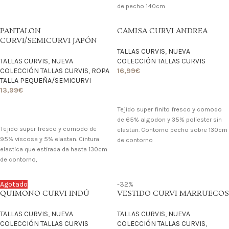
de pecho 140cm
PANTALON
CAMISA CURVI ANDREA
CURVI/SEMICURVI JAPÓN
TALLAS CURVIS
,
NUEVA
TALLAS CURVIS
,
NUEVA
COLECCIÓN TALLAS CURVIS
COLECCIÓN TALLAS CURVIS
,
ROPA
16,99
€
TALLA PEQUEÑA/SEMICURVI
13,99
€
LO QUIERO
Tejido super finito fresco y comodo
LO QUIERO
de 65% algodon y 35% poliester sin
Tejido super fresco y comodo de
elastan. Contorno pecho sobre 130cm
95% viscosa y 5% elastan. Cintura
de contorno
elastica que estirada da hasta 130cm
de contorno,
Agotado
-32%
QUIMONO CURVI INDÚ
VESTIDO CURVI MARRUECOS
TALLAS CURVIS
,
NUEVA
TALLAS CURVIS
,
NUEVA
COLECCIÓN TALLAS CURVIS
COLECCIÓN TALLAS CURVIS
,