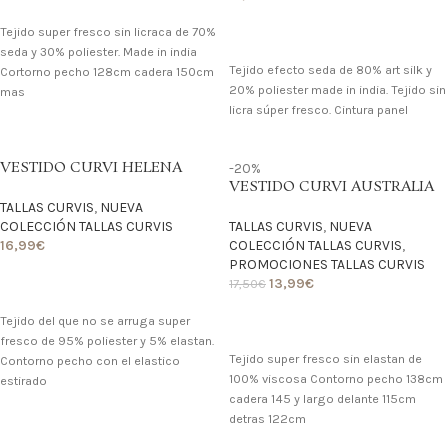
LO QUIERO
Tejido super fresco sin licraca de 70%
LO QUIERO
seda y 30% poliester. Made in india
Tejido efecto seda de 80% art silk y
Cortorno pecho 128cm cadera 150cm
20% poliester made in india. Tejido sin
mas
licra súper fresco. Cintura panel
VESTIDO CURVI HELENA
-20%
VESTIDO CURVI AUSTRALIA
TALLAS CURVIS
,
NUEVA
COLECCIÓN TALLAS CURVIS
TALLAS CURVIS
,
NUEVA
16,99
€
COLECCIÓN TALLAS CURVIS
,
PROMOCIONES TALLAS CURVIS
13,99
€
17,50
€
LO QUIERO
Tejido del que no se arruga super
LO QUIERO
fresco de 95% poliester y 5% elastan.
Tejido super fresco sin elastan de
Contorno pecho con el elastico
100% viscosa Contorno pecho 138cm
estirado
cadera 145 y largo delante 115cm
detras 122cm