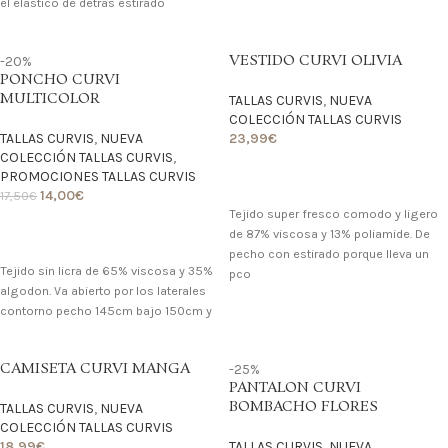
el elastico de detras estirado
VESTIDO CURVI OLIVIA
-20%
PONCHO CURVI
MULTICOLOR
TALLAS CURVIS
,
NUEVA
COLECCIÓN TALLAS CURVIS
TALLAS CURVIS
,
NUEVA
23,99
€
COLECCIÓN TALLAS CURVIS
,
PROMOCIONES TALLAS CURVIS
LO QUIERO
14,00
€
17,50
€
Tejido super fresco comodo y ligero
de 87% viscosa y 13% poliamide. De
LO QUIERO
pecho con estirado porque lleva un
Tejido sin licra de 65% viscosa y 35%
pco
algodon. Va abierto por los laterales
contorno pecho 145cm bajo 150cm y
CAMISETA CURVI MANGA
-25%
PANTALON CURVI
BOMBACHO FLORES
TALLAS CURVIS
,
NUEVA
COLECCIÓN TALLAS CURVIS
18,99
€
TALLAS CURVIS
,
NUEVA