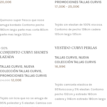
20,00
€
PROMOCIONES TALLAS CURVIS
17,00
€
-
25,00
€
LO QUIERO
LO QUIERO
Quimono super fresco que nose
Tejido sin elastan de 100% viscosa.
arruga bordado Contorno pecho
Contorno de pecho 138cm cadera
180cm largo parte mas corta 80cm
135cm largo 135cm
parte mas larga 122cm
VESTIDO CURVI PERLAS
-50%
CONJUNTO CURVI SHORTS
LAZADA
TALLAS CURVIS
,
NUEVA
COLECCIÓN TALLAS CURVIS
TALLAS CURVIS
,
NUEVA
16,99
€
COLECCIÓN TALLAS CURVIS
,
PROMOCIONES TALLAS CURVIS
LO QUIERO
12,00
€
24,00
€
Tejido camiseta elastica de
95%viscosa y 5% elastan. Contorno
LO QUIERO
pecho 132cm y estirado 160cm
Tejido sin licra que no se arruga de
cadera y 146cm estirado 180cm largo
95% poliester y 5 elastan. Camisa con