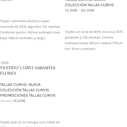
COLECCIÓN TALLAS CURVIS
15,00
€
-
20,00
€
LO QUIERO
Tejido camiseta elastica super
LO QUIERO
comoda de 95% algodon 5% elastan.
Tejido sin licra de 60% viscosa 35%
Contorno pecho 142cm estirado mas
poliester y 5% elastan. Cintura
bajo 146cm estirado y largo
estirada hasta 140cm cadera 170cm
tiro 41cm contorno
-25%
VESTIDO CURVI SAMANTA
FLORES
TALLAS CURVIS
,
NUEVA
COLECCIÓN TALLAS CURVIS
,
PROMOCIONES TALLAS CURVIS
15,00
€
20,00
€
LO QUIERO
Tejido que no se arruga con caída de