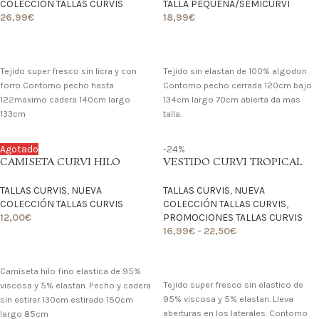
COLECCIÓN TALLAS CURVIS
TALLA PEQUEÑA/SEMICURVI
26,99
€
18,99
€
LO QUIERO
LO QUIERO
Tejido super fresco sin licra y con
Tejido sin elastan de 100% algodon
forro Contorno pecho hasta
Contorno pecho cerrada 120cm bajo
122maximo cadera 140cm largo
134cm largo 70cm abierta da mas
133cm
talla.
Agotado
-24%
CAMISETA CURVI HILO
VESTIDO CURVI TROPICAL
TALLAS CURVIS
,
NUEVA
TALLAS CURVIS
,
NUEVA
COLECCIÓN TALLAS CURVIS
COLECCIÓN TALLAS CURVIS
,
12,00
€
PROMOCIONES TALLAS CURVIS
16,99
€
-
22,50
€
LO QUIERO
LO QUIERO
Camiseta hilo fino elastica de 95%
Tejido super fresco sin elastico de
viscosa y 5% elastan. Pecho y cadera
95% viscosa y 5% elastan. Lleva
sin estirar 130cm estirado 150cm
aberturas en los laterales. Contorno
largo 85cm