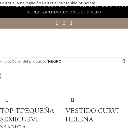
Saltar a la navegación
Saltar al contenido principal
ENVÍO
GRATIS
POR PEDIDOS SUPERIORES A
70€
EN PENÍNSULA |
NO
SE REALIZAN DEVOLUCIONES DE DINERO
Inicio
/
Color del producto
/
NEGRO
TOP T.PEQUEÑA
VESTIDO CURVI
SEMICURVI
HELENA