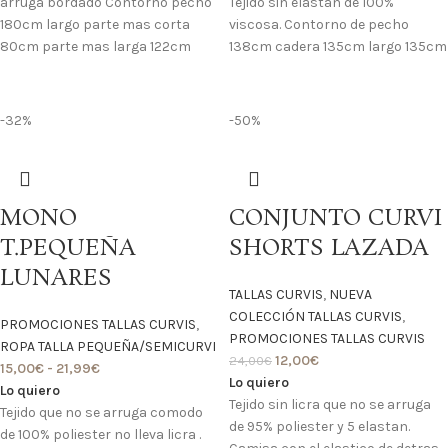
arruga bordado Contorno pecho
Tejido sin elastan de 100%
180cm largo parte mas corta
viscosa. Contorno de pecho
80cm parte mas larga 122cm
138cm cadera 135cm largo 135cm
-32%
-50%
MONO
CONJUNTO CURVI
T.PEQUEÑA
SHORTS LAZADA
LUNARES
TALLAS CURVIS
,
NUEVA
COLECCIÓN TALLAS CURVIS
,
PROMOCIONES TALLAS CURVIS
,
PROMOCIONES TALLAS CURVIS
ROPA TALLA PEQUEÑA/SEMICURVI
12,00
€
24,00
€
15,00
€
-
21,99
€
Lo quiero
Lo quiero
Tejido sin licra que no se arruga
Tejido que no se arruga comodo
de 95% poliester y 5 elastan.
de 100% poliester no lleva licra .