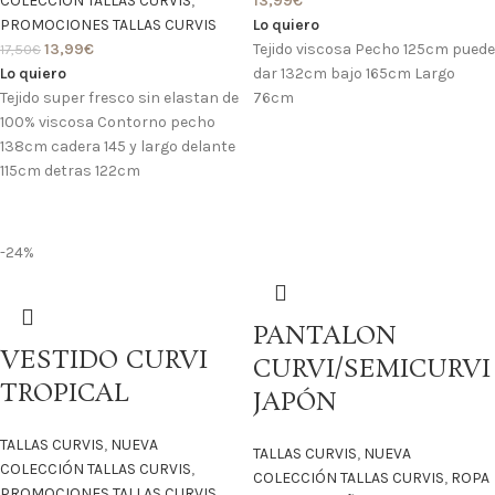
COLECCIÓN TALLAS CURVIS
,
13,99
€
PROMOCIONES TALLAS CURVIS
Lo quiero
13,99
€
Tejido viscosa Pecho 125cm puede
17,50
€
Lo quiero
dar 132cm bajo 165cm Largo
Tejido super fresco sin elastan de
76cm
100% viscosa Contorno pecho
138cm cadera 145 y largo delante
115cm detras 122cm
-24%
PANTALON
VESTIDO CURVI
CURVI/SEMICURVI
TROPICAL
JAPÓN
TALLAS CURVIS
,
NUEVA
TALLAS CURVIS
,
NUEVA
COLECCIÓN TALLAS CURVIS
,
COLECCIÓN TALLAS CURVIS
,
ROPA
PROMOCIONES TALLAS CURVIS