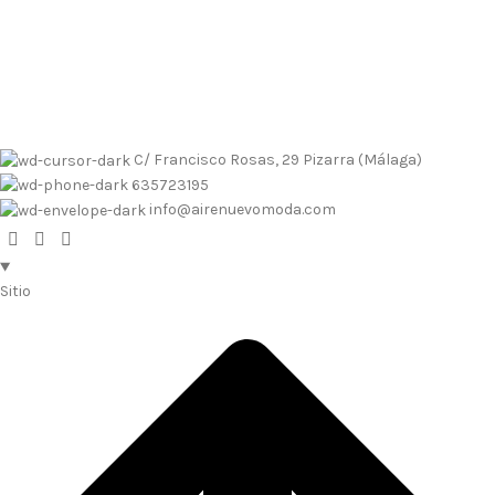
Envíos contrarembolso al 635723195
Tallas pequeñas
Tallas
grandes
Envíos a Islas
No se realizan devoluciones de dinero
Envíos contrarembolso al 635723195
Tallas pequeñas
Tallas
grandes
Envíos a Islas
No se realizan devoluciones de dinero
C/ Francisco Rosas, 29 Pizarra (Málaga)
635723195
info@airenuevomoda.com
Sitio