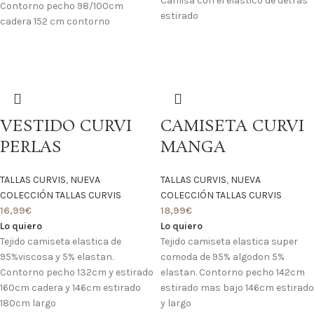
Camisa con el elastico de detras
Contorno pecho 98/100cm
estirado
cadera 152 cm contorno
VESTIDO CURVI
CAMISETA CURVI
PERLAS
MANGA
TALLAS CURVIS
,
NUEVA
TALLAS CURVIS
,
NUEVA
COLECCIÓN TALLAS CURVIS
COLECCIÓN TALLAS CURVIS
16,99
€
18,99
€
Lo quiero
Lo quiero
Tejido camiseta elastica de
Tejido camiseta elastica super
95%viscosa y 5% elastan.
comoda de 95% algodon 5%
Contorno pecho 132cm y estirado
elastan. Contorno pecho 142cm
160cm cadera y 146cm estirado
estirado mas bajo 146cm estirado
180cm largo
y largo