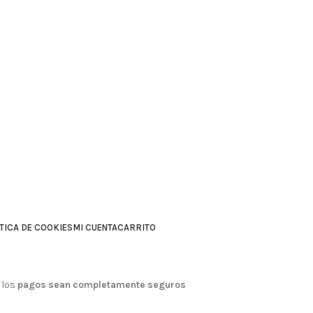
TICA DE COOKIES
MI CUENTA
CARRITO
 los
pagos sean completamente seguros