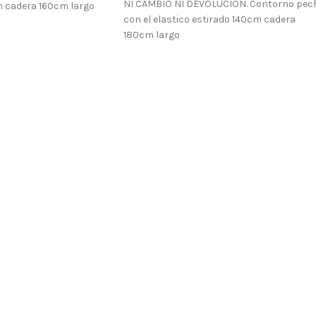
NI CAMBIO NI DEVOLUCION. Contorno pec
 cadera 160cm largo
con el elastico estirado 140cm cadera
180cm largo
Envíos a Islas
No se realizan devoluciones de dinero
Envíos a Islas
No se realizan devoluciones de dinero