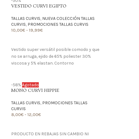
-50%
VESTIDO CURVI EGIPTO
TALLAS CURVIS
,
NUEVA COLECCIÓN TALLAS
CURVIS
,
PROMOCIONES TALLAS CURVIS
10,00
€
-
19,99
€
LO QUIERO
Vestido super versátil posible comodo y que
no se arruga, ejido de 65% poliester 30%
viscosa y 5% elastan. Contorno
-58%
Agotado
MONO CURVI HIPPIE
TALLAS CURVIS
,
PROMOCIONES TALLAS
CURVIS
8,00
€
-
12,00
€
LO QUIERO
PRODUCTO EN REBAJAS SIN CAMBIO NI