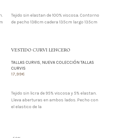
LO QUIERO
n.
Tejido sin elastan de 100% viscosa. Contorno
cm
de pecho 138cm cadera 135cm largo 135cm
VESTIDO CURVI LENCERO
TALLAS CURVIS
,
NUEVA COLECCIÓN TALLAS
CURVIS
17,99
€
LO QUIERO
Tejido sin licra de 95% viscosa y 5% elastan.
Lleva aberturas en ambos lados. Pecho con
el elastico de la