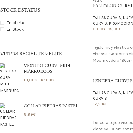
-62%
PANTALON CURVI
STOCK ESTATUS
TALLAS CURVIS
,
NUEV
En oferta
CURVIS
,
PROMOCIONE
6,00
€
-
15,99
€
En Stock
LO QUIERO
Tejido muy elastico 
VISTOS RECIENTEMENTE
viscosa. Contorno c
145cm cadera 136cm 
VESTIDO CURVI MIDI
MARRUECOS
10,00
€
-
12,00
€
LENCERA CURVI B
TALLAS CURVIS
,
NUEV
CURVIS
12,50
€
COLLAR PIEDRAS PASTEL
LO QUIERO
6,99
€
Lencera tejido viscos
elastico 106cm estira