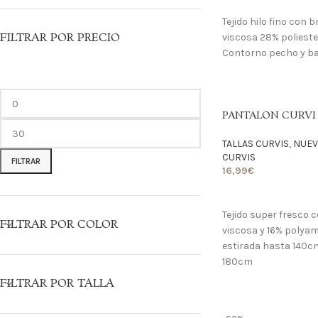
Tejido hilo fino con b
FILTRAR POR PRECIO
viscosa 28% polieste
Contorno pecho y ba
PANTALON CURVI
TALLAS CURVIS
,
NUEV
CURVIS
FILTRAR
16,99
€
LO QUIERO
Tejido super fresco 
FILTRAR POR COLOR
viscosa y 16% polyam
estirada hasta 140c
180cm
FILTRAR POR TALLA