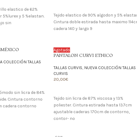
LO QUIERO
rillo elastico de 62%
Tejido elastico de 90% algodon y 5% elasta
r 5%lurex y 5 %elastan.
Cintura doble estirada hasta maximo 114
jo sin
cadera 140 y largo 9
 MÉXICO
Agotado
PANTALON CURVI ETNICO
A COLECCIÓN TALLAS
TALLAS CURVIS
,
NUEVA COLECCIÓN TALLAS
CURVIS
20,00
€
LO QUIERO
cómodo sin licra de 84%
Tejido sin licra de 87% viscosa y 13%
ide. Cintura contorno
poliester. Cintura estirada hasta 137cm
m cadera contorno
ajustable caderas 170cm de contorno,
contor- no