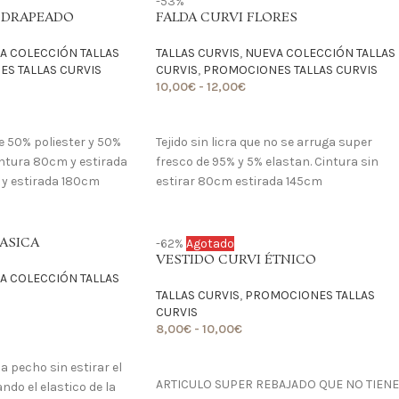
-53%
 DRAPEADO
FALDA CURVI FLORES
A COLECCIÓN TALLAS
TALLAS CURVIS
,
NUEVA COLECCIÓN TALLAS
S TALLAS CURVIS
CURVIS
,
PROMOCIONES TALLAS CURVIS
10,00
€
-
12,00
€
LO QUIERO
de 50% poliester y 50%
Tejido sin licra que no se arruga super
intura 80cm y estirada
fresco de 95% y 5% elastan. Cintura sin
y estirada 180cm
estirar 80cm estirada 145cm
ASICA
-62%
Agotado
VESTIDO CURVI ÉTNICO
A COLECCIÓN TALLAS
TALLAS CURVIS
,
PROMOCIONES TALLAS
CURVIS
8,00
€
-
10,00
€
LO QUIERO
a pecho sin estirar el
ARTICULO SUPER REBAJADO QUE NO TIENE
ndo el elastico de la