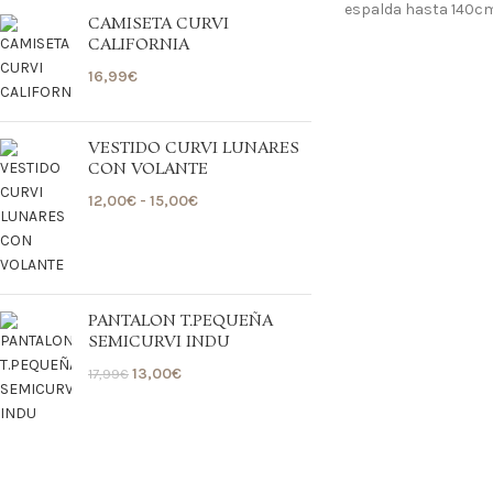
espalda hasta 140cm
CAMISETA CURVI
CALIFORNIA
16,99
€
VESTIDO CURVI LUNARES
CON VOLANTE
12,00
€
-
15,00
€
PANTALON T.PEQUEÑA
SEMICURVI INDU
13,00
€
17,99
€
 contrarembolso al 635723195
Tallas pequeñas
Tallas grandes
 contrarembolso al 635723195
Tallas pequeñas
Tallas grandes