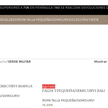
SUPERIORES A
70€
EN PENÍNSULA |
NO
SE REALIZAN DEVOLUCIONES 
IS
CALZADO
ROPA TALLA PEQUEÑA/SEMICURVI
COLECCIÓN FIESTA
ducto
/
VERDE MILITAR
Mostrar
SEMICURVI MANGA
Agotado
FALDA T.PEQUEÑA/SEMICURVI BALI
A/SEMICURVI
ROPA TALLA PEQUEÑA/SEMICURVI
16,99
€