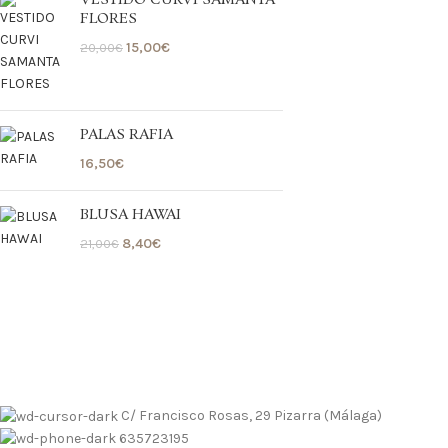
VESTIDO CURVI SAMANTA
FLORES
15,00
€
20,00
€
PALAS RAFIA
16,50
€
BLUSA HAWAI
8,40
€
21,00
€
 contrarembolso al 635723195
Tallas pequeñas
Tallas grandes
 contrarembolso al 635723195
Tallas pequeñas
Tallas grandes
C/ Francisco Rosas, 29 Pizarra (Málaga)
635723195