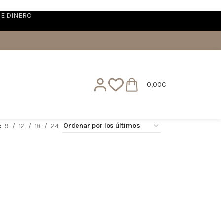
DE DINERO
0,00
€
9
12
18
24