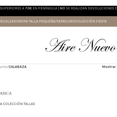
SUPERIORES A
70€
EN PENÍNSULA |
NO
SE REALIZAN DEVOLUCIONES 
IS
CALZADO
ROPA TALLA PEQUEÑA/SEMICURVI
COLECCIÓN FIESTA
ducto
/
CALABAZA
Mostrar
ASICA
A COLECCIÓN TALLAS