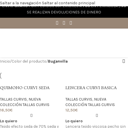
Saltar a la navegación
Saltar al contenido principal
ENVÍO
GRATIS
POR PEDIDOS SUPERIORES A
70€
EN PENÍNSULA |
NO
SE REALIZAN DEVOLUCIONES DE DINERO
Inicio
/
Color del producto
/
Buganvilla
QUIMONO CURVI SEDA
LENCERA CURVI BASICA
TALLAS CURVIS
,
NUEVA
TALLAS CURVIS
,
NUEVA
COLECCIÓN TALLAS CURVIS
COLECCIÓN TALLAS CURVIS
16,50
€
12,50
€
Lo quiero
Lo quiero
Tejido efecto seda de 70% seda y
Lencera tejido viscosa pecho sin