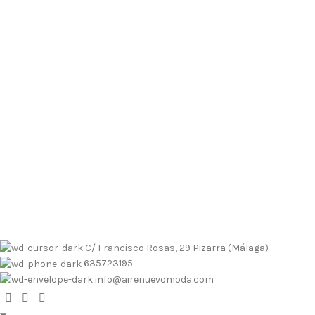
Envíos contrarembolso al 635723195
Tallas pequeñas
Tallas
grandes
Envíos a Islas
No se realizan devoluciones de dinero
Envíos contrarembolso al 635723195
Tallas pequeñas
Tallas
grandes
Envíos a Islas
No se realizan devoluciones de dinero
C/ Francisco Rosas, 29 Pizarra (Málaga)
635723195
info@airenuevomoda.com