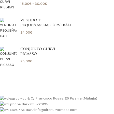
15,00
€
-
30,00
€
VESTIDO T
PEQUEÑA/SEMICURVI BALI
24,00
€
CONJUNTO CURVI
PICASSO
25,00
€
 contrarembolso al 635723195
Tallas pequeñas
Tallas grandes
 contrarembolso al 635723195
Tallas pequeñas
Tallas grandes
C/ Francisco Rosas, 29 Pizarra (Málaga)
635723195
info@airenuevomoda.com