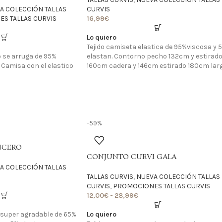
A COLECCIÓN TALLAS
CURVIS
S TALLAS CURVIS
16,99
€
Lo quiero
Tejido camiseta elastica de 95%viscosa y 
no se arruga de 95%
elastan. Contorno pecho 132cm y estirad
. Camisa con el elastico
160cm cadera y 146cm estirado 180cm lar
-59%
NCERO
CONJUNTO CURVI GALA
A COLECCIÓN TALLAS
TALLAS CURVIS
,
NUEVA COLECCIÓN TALLAS
CURVIS
,
PROMOCIONES TALLAS CURVIS
12,00
€
-
28,99
€
r super agradable de 65%
Lo quiero