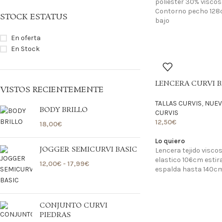
poliester 30% viscos
Contorno pecho 128
STOCK ESTATUS
bajo
En oferta
En Stock
LENCERA CURVI B
VISTOS RECIENTEMENTE
TALLAS CURVIS
,
NUEV
BODY BRILLO
CURVIS
12,50
€
18,00
€
Lo quiero
JOGGER SEMICURVI BASIC
Lencera tejido viscos
elastico 106cm estira
12,00
€
-
17,99
€
espalda hasta 140cm
CONJUNTO CURVI
PIEDRAS