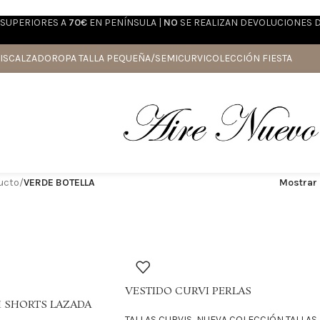
SUPERIORES A
70€
EN PENÍNSULA |
NO
SE REALIZAN DEVOLUCIONES 
IS
CALZADO
ROPA TALLA PEQUEÑA/SEMICURVI
COLECCIÓN FIESTA
ducto
/
VERDE BOTELLA
Mostrar
VESTIDO CURVI PERLAS
 SHORTS LAZADA
TALLAS CURVIS
,
NUEVA COLECCIÓN TALLAS