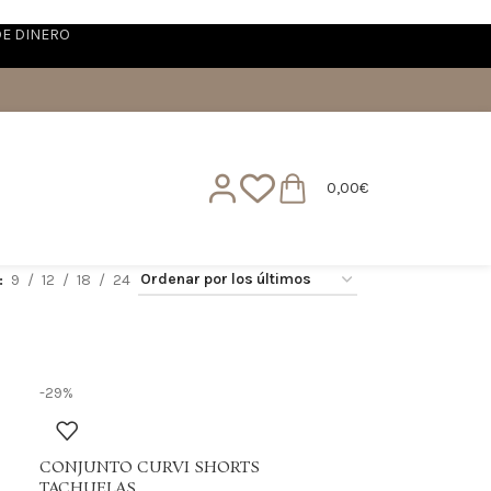
DE DINERO
0,00
€
9
12
18
24
-29%
CONJUNTO CURVI SHORTS
TACHUELAS