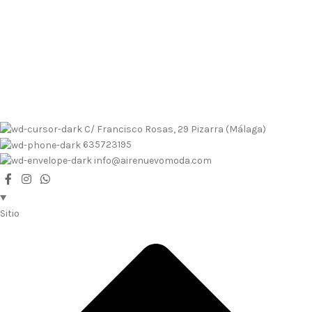
Envíos contrarembolso al 635723195
Tallas pequeñas
Tallas
grandes
Envíos a Islas
No se realizan devoluciones de dinero
Envíos contrarembolso al 635723195
Tallas pequeñas
Tallas
grandes
Envíos a Islas
No se realizan devoluciones de dinero
C/ Francisco Rosas, 29 Pizarra (Málaga)
635723195
info@airenuevomoda.com
Sitio