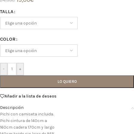
15,00
€
24,99
€
TALLA
COLOR
-
+
LO QUIERO
Añadir a la lista de deseos
Descripción
Pichi con camiseta incluida.
Pichi cintura de 140cm a
160cm cadera 170cm y largo
140cm tejido sin lcira de 95%