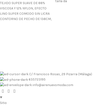
talla da
TEJIDO SUPER SUAVE DE 88%
VISCOSA Y 12% NYLON, EFECTO
LINO SUPER COMODO SIN LICRA
CONTORNO DE PECHO DE 138CM,
Envíos contrarembolso al 635723195
Tallas pequeñas
Tallas
grandes
Envíos a Islas
No se realizan devoluciones de dinero
Envíos contrarembolso al 635723195
Tallas pequeñas
Tallas
grandes
Envíos a Islas
No se realizan devoluciones de dinero
C/ Francisco Rosas, 29 Pizarra (Málaga)
635723195
info@airenuevomoda.com
Sitio