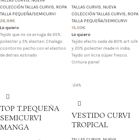
TALLAS CURVIS
,
NUEVA
COLECCIÓN TALLAS CURVIS
,
ROPA
TALLAS CURVIS
,
NUEVA
TALLA PEQUEÑA/SEMICURVI
COLECCIÓN TALLAS CURVIS
,
ROPA
26,98
€
TALLA PEQUEÑA/SEMICURVI
Lo quiero
15,00
€
Tejido que no se arruga de 95%
Lo quiero
poliester y 5% elastan. Chalego
Tejido efecto seda de 80% art silk
ccontorno pecho con el elastico
y 20% poliester made in india.
de detras estirado
Tejido sin licra súper fresco.
Cintura panel
-24%
TOP T.PEQUEÑA
VESTIDO CURVI
SEMICURVI
TROPICAL
MANGA
TALLAS CURVIS
,
NUEVA