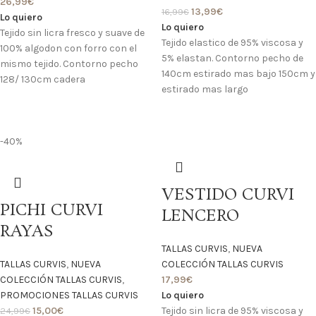
26,99
€
13,99
€
16,99
€
Lo quiero
Lo quiero
Tejido sin licra fresco y suave de
Tejido elastico de 95% viscosa y
100% algodon con forro con el
5% elastan. Contorno pecho de
mismo tejido. Contorno pecho
140cm estirado mas bajo 150cm y
128/ 130cm cadera
estirado mas largo
-40%
VESTIDO CURVI
PICHI CURVI
LENCERO
RAYAS
TALLAS CURVIS
,
NUEVA
TALLAS CURVIS
,
NUEVA
COLECCIÓN TALLAS CURVIS
COLECCIÓN TALLAS CURVIS
,
17,99
€
PROMOCIONES TALLAS CURVIS
Lo quiero
15,00
€
Tejido sin licra de 95% viscosa y
24,99
€