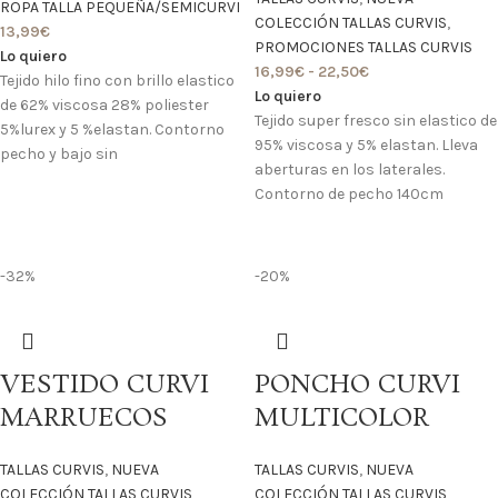
ROPA TALLA PEQUEÑA/SEMICURVI
COLECCIÓN TALLAS CURVIS
,
13,99
€
PROMOCIONES TALLAS CURVIS
Lo quiero
16,99
€
-
22,50
€
Tejido hilo fino con brillo elastico
Lo quiero
de 62% viscosa 28% poliester
Tejido super fresco sin elastico de
5%lurex y 5 %elastan. Contorno
95% viscosa y 5% elastan. Lleva
pecho y bajo sin
aberturas en los laterales.
Contorno de pecho 140cm
-32%
-20%
VESTIDO CURVI
PONCHO CURVI
MARRUECOS
MULTICOLOR
TALLAS CURVIS
,
NUEVA
TALLAS CURVIS
,
NUEVA
COLECCIÓN TALLAS CURVIS
,
COLECCIÓN TALLAS CURVIS
,