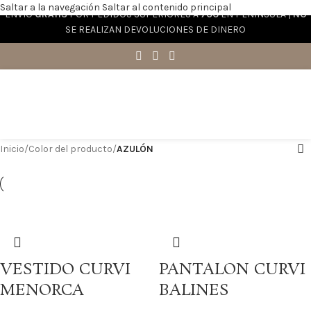
Saltar a la navegación
Saltar al contenido principal
ENVÍO
GRATIS
POR PEDIDOS SUPERIORES A
70€
EN PENÍNSULA |
NO
SE REALIZAN DEVOLUCIONES DE DINERO
Inicio
/
Color del producto
/
AZULÓN
VESTIDO CURVI
PANTALON CURVI
MENORCA
BALINES