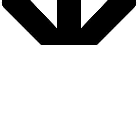
Seguridad
Nuestra web está protegida con protocolo de seguridad SSL para que
los
pagos sean completamente seguros
Envíos
El
gasto de envío a domicilio es GRATIS
para los pedidos de importe