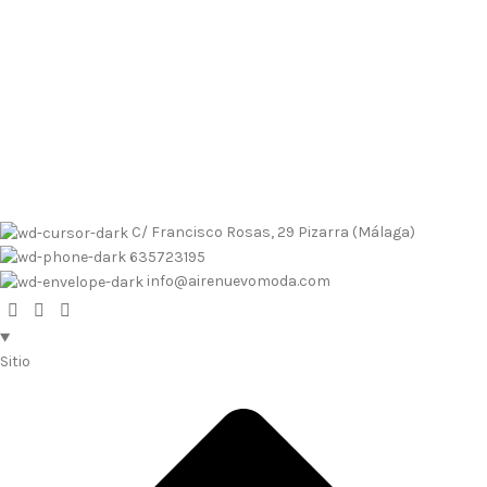
Envíos contrarembolso al 635723195
Tallas pequeñas
Tallas
grandes
Envíos a Islas
No se realizan devoluciones de dinero
Envíos contrarembolso al 635723195
Tallas pequeñas
Tallas
grandes
Envíos a Islas
No se realizan devoluciones de dinero
C/ Francisco Rosas, 29 Pizarra (Málaga)
635723195
info@airenuevomoda.com
Sitio