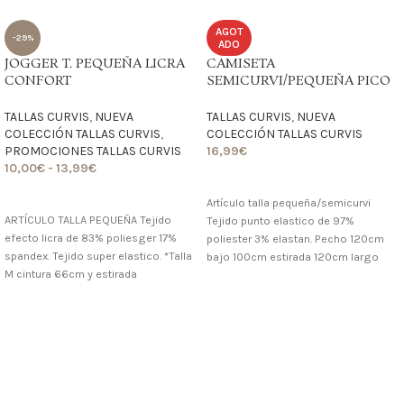
AGOT
-29%
ADO
JOGGER T. PEQUEÑA LICRA
CAMISETA
CONFORT
SEMICURVI/PEQUEÑA PICO
TALLAS CURVIS
,
NUEVA
TALLAS CURVIS
,
NUEVA
COLECCIÓN TALLAS CURVIS
,
COLECCIÓN TALLAS CURVIS
PROMOCIONES TALLAS CURVIS
16,99
€
10,00
€
-
13,99
€
LO QUIERO
LO QUIERO
Artículo talla pequeña/semicurvi
ARTÍCULO TALLA PEQUEÑA Tejido
Tejido punto elastico de 97%
efecto licra de 83% poliesger 17%
poliester 3% elastan. Pecho 120cm
spandex. Tejido super elastico. *Talla
bajo 100cm estirada 120cm largo
M cintura 66cm y estirada
70cm