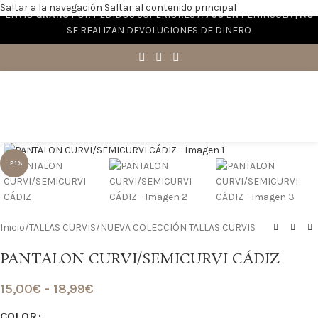
Saltar a la navegación
Saltar al contenido principal
ENVÍO
GRATIS
POR PEDIDOS SUPERIORES A
70€
EN PENÍNSULA |
NO
SE REALIZAN DEVOLUCIONES DE DINERO
Haga clic para ampliar
-21%
Inicio
/
TALLAS CURVIS
/
NUEVA COLECCIÓN TALLAS CURVIS
PANTALON CURVI/SEMICURVI CÁDIZ
15,00
€
-
18,99
€
COLOR