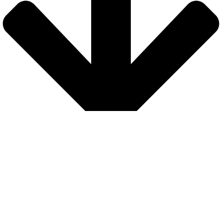
Seguridad
Nuestra web está protegida con protocolo de seguridad SSL para que
los
pagos sean completamente seguros
Envíos