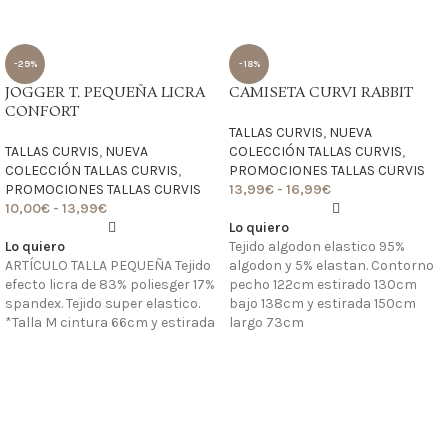
-29%
-18%
JOGGER T. PEQUEÑA LICRA
CAMISETA CURVI RABBIT
CONFORT
TALLAS CURVIS
,
NUEVA
TALLAS CURVIS
,
NUEVA
COLECCIÓN TALLAS CURVIS
,
COLECCIÓN TALLAS CURVIS
,
PROMOCIONES TALLAS CURVIS
PROMOCIONES TALLAS CURVIS
13,99
€
-
16,99
€
10,00
€
-
13,99
€
Lo quiero
Lo quiero
Tejido algodon elastico 95%
ARTÍCULO TALLA PEQUEÑA Tejido
algodon y 5% elastan. Contorno
efecto licra de 83% poliesger 17%
pecho 122cm estirado 130cm
spandex. Tejido super elastico.
bajo 138cm y estirada 150cm
*Talla M cintura 66cm y estirada
largo 73cm