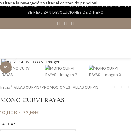
Saltar a la navegación
Saltar al contenido principal
ENVÍO
GRATIS
POR PEDIDOS SUPERIORES A
70€
EN PENÍNSULA |
NO
SE REALIZAN DEVOLUCIONES DE DINERO
Haga clic para ampliar
-60%
Inicio
/
TALLAS CURVIS
/
PROMOCIONES TALLAS CURVIS
MONO CURVI RAYAS
10,00
€
-
22,99
€
TALLA