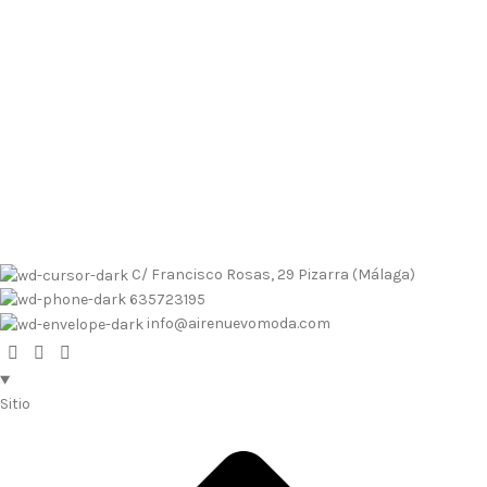
Envíos contrarembolso al 635723195
Tallas pequeñas
Tallas
grandes
Envíos a Islas
No se realizan devoluciones de dinero
Envíos contrarembolso al 635723195
Tallas pequeñas
Tallas
grandes
Envíos a Islas
No se realizan devoluciones de dinero
C/ Francisco Rosas, 29 Pizarra (Málaga)
635723195
info@airenuevomoda.com
Sitio