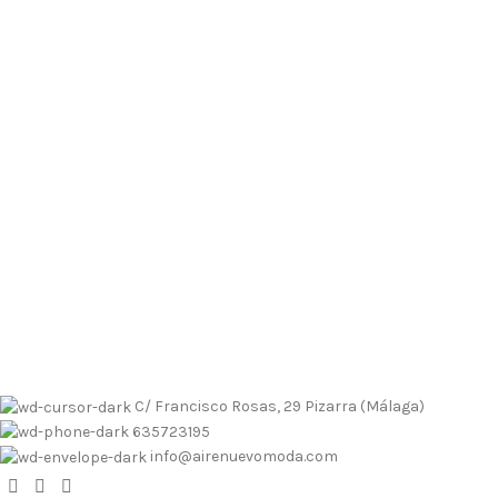
Envíos contrarembolso al 635723195
Tallas pequeñas
Tallas
grandes
Envíos a Islas
No se realizan devoluciones de dinero
Envíos contrarembolso al 635723195
Tallas pequeñas
Tallas
grandes
Envíos a Islas
No se realizan devoluciones de dinero
C/ Francisco Rosas, 29 Pizarra (Málaga)
635723195
info@airenuevomoda.com