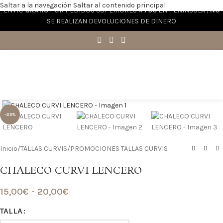
Saltar a la navegación
Saltar al contenido principal
ENVÍO
GRATIS
POR PEDIDOS SUPERIORES A
70€
EN PENÍNSULA |
NO
SE REALIZAN DEVOLUCIONES DE DINERO
Haga clic para ampliar
-25%
Inicio
/
TALLAS CURVIS
/
PROMOCIONES TALLAS CURVIS
CHALECO CURVI LENCERO
15,00
€
-
20,00
€
TALLA