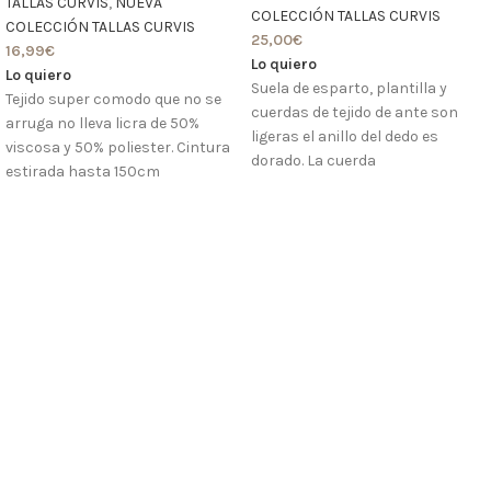
TALLAS CURVIS
,
NUEVA
COLECCIÓN TALLAS CURVIS
COLECCIÓN TALLAS CURVIS
25,00
€
16,99
€
Lo quiero
Lo quiero
Suela de esparto, plantilla y
Tejido super comodo que no se
cuerdas de tejido de ante son
arruga no lleva licra de 50%
ligeras el anillo del dedo es
viscosa y 50% poliester. Cintura
dorado. La cuerda
estirada hasta 150cm