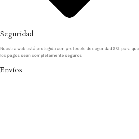
Seguridad
Nuestra web está protegida con protocolo de seguridad SSL para que
los
pagos sean completamente seguros
Envíos
El
gasto de envío a domicilio es GRATIS
para los pedidos de importe
superior a 70€, para pedidos inferiores el gasto de envío es de 4,99 €.
© 2025 Sitio Realizado Por
Linkasoft
Tienda
Lista de deseos