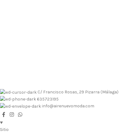
Envíos contrarembolso al 635723195
Tallas pequeñas
Tallas
grandes
Envíos a Islas
No se realizan devoluciones de dinero
Envíos contrarembolso al 635723195
Tallas pequeñas
Tallas
grandes
Envíos a Islas
No se realizan devoluciones de dinero
C/ Francisco Rosas, 29 Pizarra (Málaga)
635723195
info@airenuevomoda.com
Sitio