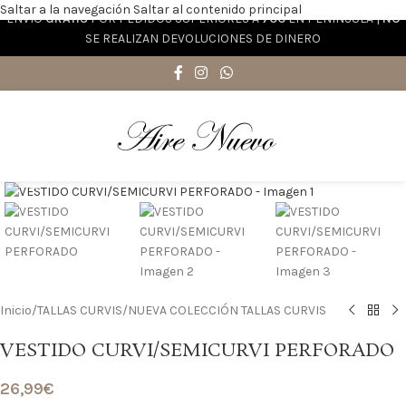
Saltar a la navegación
Saltar al contenido principal
ENVÍO
GRATIS
POR PEDIDOS SUPERIORES A
70€
EN PENÍNSULA |
NO
SE REALIZAN DEVOLUCIONES DE DINERO
Haga clic para ampliar
Inicio
/
TALLAS CURVIS
/
NUEVA COLECCIÓN TALLAS CURVIS
VESTIDO CURVI/SEMICURVI PERFORADO
26,99
€