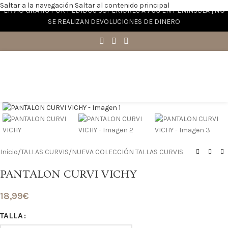
Saltar a la navegación
Saltar al contenido principal
ENVÍO
GRATIS
POR PEDIDOS SUPERIORES A
70€
EN PENÍNSULA |
NO
SE REALIZAN DEVOLUCIONES DE DINERO
Haga clic para ampliar
Inicio
/
TALLAS CURVIS
/
NUEVA COLECCIÓN TALLAS CURVIS
PANTALON CURVI VICHY
18,99
€
TALLA