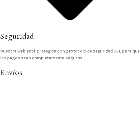
Seguridad
Nuestra web está protegida con protocolo de seguridad SSL para que
los
pagos sean completamente seguros
Envíos
El
gasto de envío a domicilio es GRATIS
para los pedidos de importe
superior a 70€, para pedidos inferiores el gasto de envío es de 4,99 €.
© 2025 Sitio Realizado Por
Linkasoft
Tienda
Lista de deseos