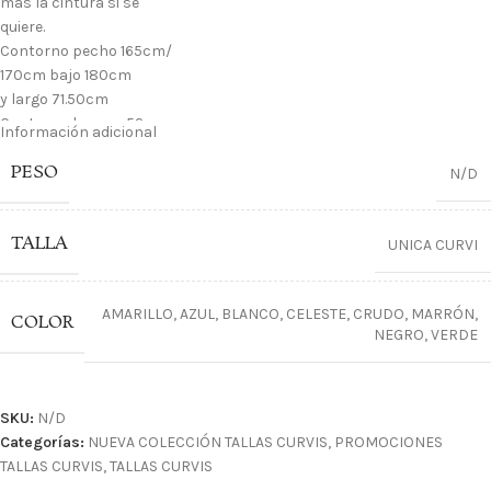
mas la cintura si se
quiere.
Contorno pecho 165cm/
170cm bajo 180cm
y largo 71.50cm
Contorno brazos 52cm
Información adicional
PESO
N/D
TALLA
UNICA CURVI
AMARILLO
,
AZUL
,
BLANCO
,
CELESTE
,
CRUDO
,
MARRÓN
,
COLOR
NEGRO
,
VERDE
SKU:
N/D
Categorías:
NUEVA COLECCIÓN TALLAS CURVIS
,
PROMOCIONES
TALLAS CURVIS
,
TALLAS CURVIS