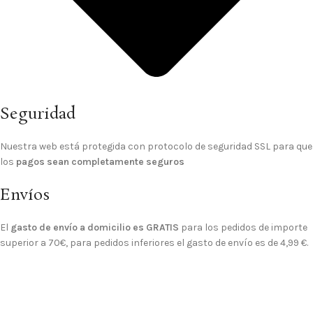
Seguridad
Nuestra web está protegida con protocolo de seguridad SSL para que
los
pagos sean completamente seguros
Envíos
El
gasto de envío a domicilio es GRATIS
para los pedidos de importe
superior a 70€, para pedidos inferiores el gasto de envío es de 4,99 €.
© 2025 Sitio Realizado Por
Linkasoft
Tienda