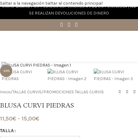
Saltar a la navegación
Saltar al contenido principal
ENVÍO
GRATIS
POR PEDIDOS SUPERIORES A
70€
EN PENÍNSULA |
NO
SE REALIZAN DEVOLUCIONES DE DINERO
Haga clic para ampliar
-23%
Inicio
/
TALLAS CURVIS
/
PROMOCIONES TALLAS CURVIS
BLUSA CURVI PIEDRAS
11,50
€
-
15,00
€
TALLA