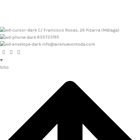
Envíos contrarembolso al 635723195
Tallas pequeñas
Tallas
grandes
Envíos a Islas
No se realizan devoluciones de dinero
C/ Francisco Rosas, 29 Pizarra (Málaga)
635723195
info@airenuevomoda.com
Sitio