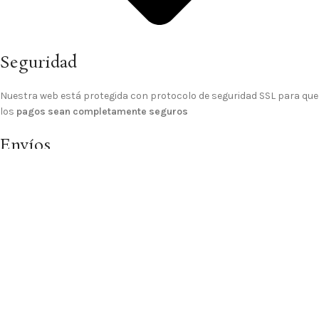
Seguridad
Nuestra web está protegida con protocolo de seguridad SSL para que
los
pagos sean completamente seguros
Envíos
El
gasto de envío a domicilio es GRATIS
para los pedidos de importe
superior a 70€, para pedidos inferiores el gasto de envío es de 4,99 €.
© 2025 Sitio Realizado Por
Linkasoft
Tienda
Lista de deseos
Carrito