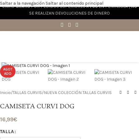
Saltar a la navegación
Saltar al contenido principal
ENVÍO
GRATIS
POR PEDIDOS SUPERIORES A
70€
EN PENÍNSULA |
NO
SE REALIZAN DEVOLUCIONES DE DINERO
Haga clic para ampliar
AGOT
ADO
Inicio
/
TALLAS CURVIS
/
NUEVA COLECCIÓN TALLAS CURVIS
CAMISETA CURVI DOG
16,99
€
TALLA