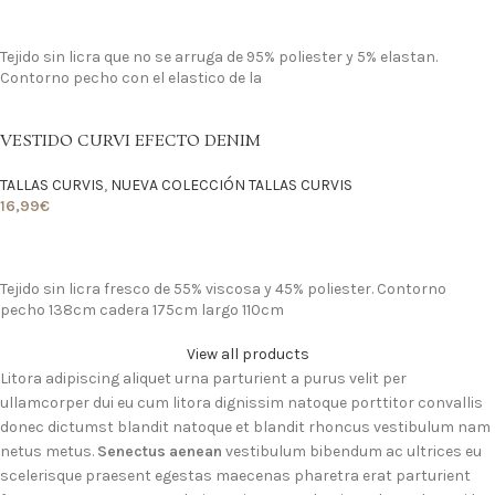
VER DETALLE
Tejido sin licra que no se arruga de 95% poliester y 5% elastan.
Contorno pecho con el elastico de la
VESTIDO CURVI EFECTO DENIM
TALLAS CURVIS
,
NUEVA COLECCIÓN TALLAS CURVIS
16,99
€
LO QUIERO
Tejido sin licra fresco de 55% viscosa y 45% poliester. Contorno
pecho 138cm cadera 175cm largo 110cm
View all products
Litora adipiscing aliquet urna parturient a purus velit per
ullamcorper dui eu cum litora dignissim natoque porttitor convallis
donec dictumst blandit natoque et blandit rhoncus vestibulum nam
netus metus.
Senectus aenean
vestibulum bibendum ac ultrices eu
scelerisque praesent egestas maecenas pharetra erat parturient