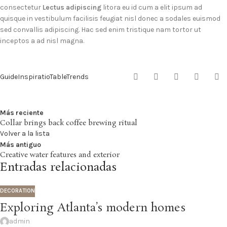
consectetur
Lectus adipiscing
litora eu id cum a elit ipsum ad
quisque in vestibulum facilisis feugiat nisl donec a sodales euismod
sed convallis adipiscing. Hac sed enim tristique nam tortor ut
inceptos a ad nisl magna.
Guide
Inspiratio
Table
Trends
Más reciente
Collar brings back coffee brewing ritual
Volver a la lista
Más antiguo
Creative water features and exterior
Entradas relacionadas
DECORATION
Exploring Atlanta’s modern homes
admin