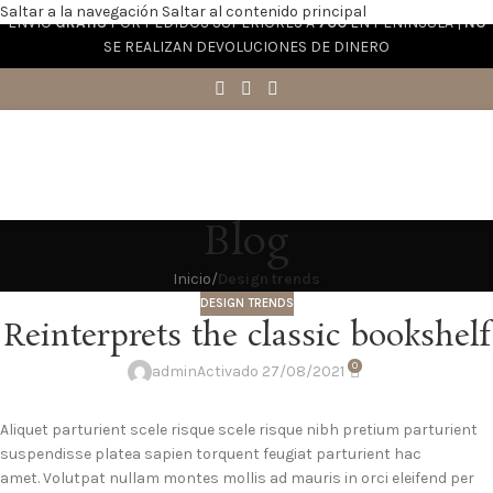
Saltar a la navegación
Saltar al contenido principal
ENVÍO
GRATIS
POR PEDIDOS SUPERIORES A
70€
EN PENÍNSULA |
NO
SE REALIZAN DEVOLUCIONES DE DINERO
Blog
Inicio
/
Design trends
DESIGN TRENDS
Reinterprets the classic bookshelf
0
admin
Activado 27/08/2021
Aliquet parturient scele risque scele risque nibh pretium parturient
suspendisse platea sapien torquent feugiat parturient hac
amet. Volutpat nullam montes mollis ad mauris in orci eleifend per