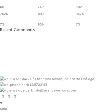
68
742
202
7526
1187
9674
73
659
70
Recent Comments
Envíos contrarembolso al 635723195
Tallas pequeñas
Tallas
grandes
Envíos a Islas
No se realizan devoluciones de dinero
Envíos contrarembolso al 635723195
Tallas pequeñas
Tallas
grandes
Envíos a Islas
No se realizan devoluciones de dinero
C/ Francisco Rosas, 29 Pizarra (Málaga)
635723195
info@airenuevomoda.com
Sitio