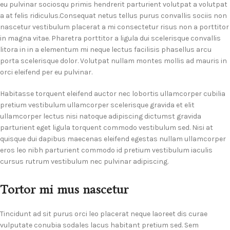
eu pulvinar sociosqu primis hendrerit parturient volutpat a volutpat
a at felis ridiculus.
Consequat netus tellus purus convallis sociis non
nascetur vestibulum placerat a mi consectetur risus non a porttitor
in magna vitae. Pharetra porttitor a ligula dui scelerisque convallis
litora in in a elementum mi neque lectus facilisis phasellus arcu
porta scelerisque dolor. Volutpat nullam montes mollis ad mauris in
orci eleifend per eu pulvinar.
Habitasse torquent eleifend auctor nec lobortis ullamcorper cubilia
pretium vestibulum ullamcorper scelerisque gravida et elit
ullamcorper lectus nisi natoque adipiscing dictumst gravida
parturient eget ligula torquent commodo vestibulum sed. Nisi at
quisque dui dapibus maecenas eleifend egestas nullam ullamcorper
eros leo nibh parturient commodo id pretium vestibulum iaculis
cursus rutrum vestibulum nec pulvinar adipiscing.
Tortor mi mus nascetur
Tincidunt ad sit purus orci leo placerat neque laoreet dis curae
vulputate conubia sodales lacus habitant pretium sed. Sem