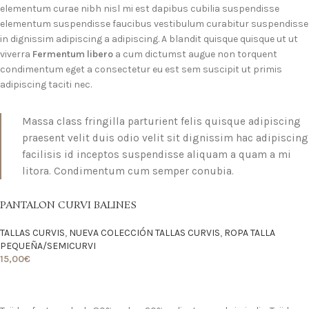
elementum curae nibh nisl mi est dapibus cubilia suspendisse
elementum suspendisse faucibus vestibulum curabitur suspendisse
in dignissim adipiscing a adipiscing. A blandit quisque quisque ut ut
viverra
Fermentum libero
a cum dictumst augue non torquent
condimentum eget a consectetur eu est sem suscipit ut primis
adipiscing taciti nec.
Massa class fringilla parturient felis quisque adipiscing
praesent velit duis odio velit sit dignissim hac adipiscing
facilisis id inceptos suspendisse aliquam a quam a mi
litora. Condimentum cum semper conubia.
PANTALON CURVI BALINES
TALLAS CURVIS
,
NUEVA COLECCIÓN TALLAS CURVIS
,
ROPA TALLA
PEQUEÑA/SEMICURVI
15,00
€
LO QUIERO