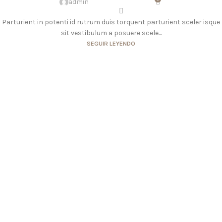
admin
Parturient in potenti id rutrum duis torquent parturient sceler isque
sit vestibulum a posuere scele...
SEGUIR LEYENDO