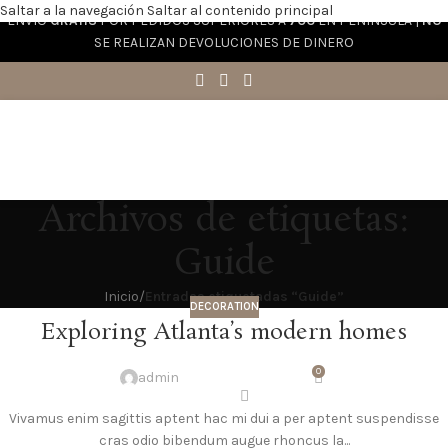
Saltar a la navegación
Saltar al contenido principal
ENVÍO
GRATIS
POR PEDIDOS SUPERIORES A
70€
EN PENÍNSULA |
NO
SE REALIZAN DEVOLUCIONES DE DINERO
Archivos de etiquetas:
Guide
Inicio
/
Entradas etiquetadas “Guide”
DECORATION
Exploring Atlanta’s modern homes
0
admin
Vivamus enim sagittis aptent hac mi dui a per aptent suspendisse
cras odio bibendum augue rhoncus la...