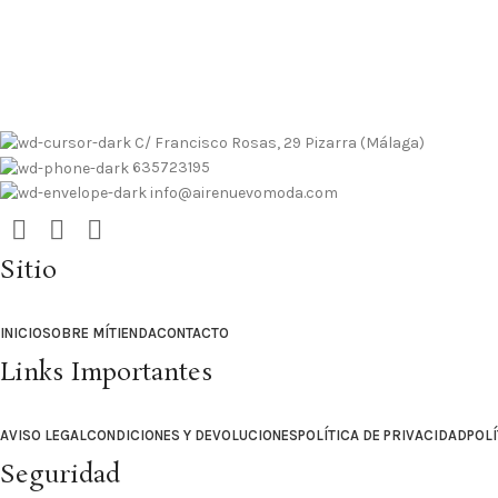
 contrarembolso al 635723195
Tallas pequeñas
Tallas grandes
 contrarembolso al 635723195
Tallas pequeñas
Tallas grandes
C/ Francisco Rosas, 29 Pizarra (Málaga)
635723195
info@airenuevomoda.com
Sitio
INICIO
SOBRE MÍ
TIENDA
CONTACTO
Links Importantes
AVISO LEGAL
CONDICIONES Y DEVOLUCIONES
POLÍTICA DE PRIVACIDAD
POLÍ
Seguridad