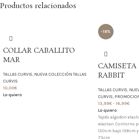
Productos relacionados
-18%
COLLAR CABALLITO
MAR
CAMISETA 
RABBIT
TALLAS CURVIS
,
NUEVA COLECCIÓN TALLAS
CURVIS
10,00
€
TALLAS CURVIS
,
NUEV
Lo quiero
CURVIS
,
PROMOCIONE
13,99
€
-
16,99
€
Lo quiero
Tejido algodon elast
elastan. Contorno p
130cm bajo 138cm y 
73cm