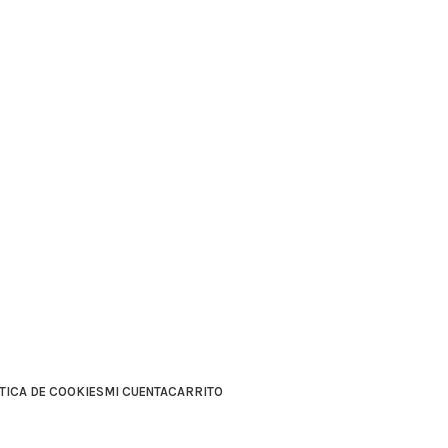
Envíos a Islas
No se realizan devoluciones de dinero
Envíos a Islas
No se realizan devoluciones de dinero
TICA DE COOKIES
MI CUENTA
CARRITO