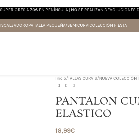
SUPERIORES A
70€
EN PENÍNSULA |
NO
SE REALIZAN DEVOLUCIONES 
IS
CALZADO
ROPA TALLA PEQUEÑA/SEMICURVI
COLECCIÓN FIESTA
Inicio
/
TALLAS CURVIS
/
NUEVA COLECCIÓN T
PANTALON CU
ELASTICO
16,99
€