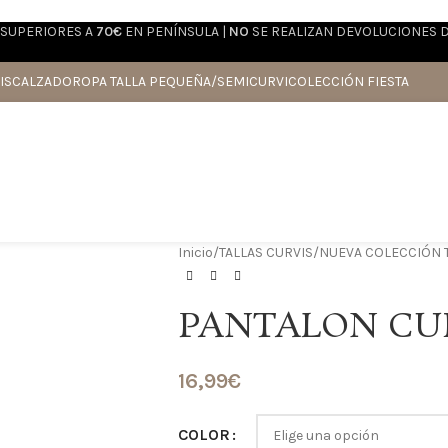
SUPERIORES A
70€
EN PENÍNSULA |
NO
SE REALIZAN DEVOLUCIONES 
IS
CALZADO
ROPA TALLA PEQUEÑA/SEMICURVI
COLECCIÓN FIESTA
Inicio
/
TALLAS CURVIS
/
NUEVA COLECCIÓN T
PANTALON CU
16,99
€
COLOR