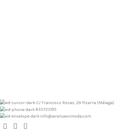
 contrarembolso al 635723195
Tallas pequeñas
Tallas grandes
 contrarembolso al 635723195
Tallas pequeñas
Tallas grandes
C/ Francisco Rosas, 29 Pizarra (Málaga)
635723195
info@airenuevomoda.com