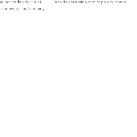
a por tallas de S a XL
Taza de ceramica con tapa y cuchara
elo suave y elastico muy