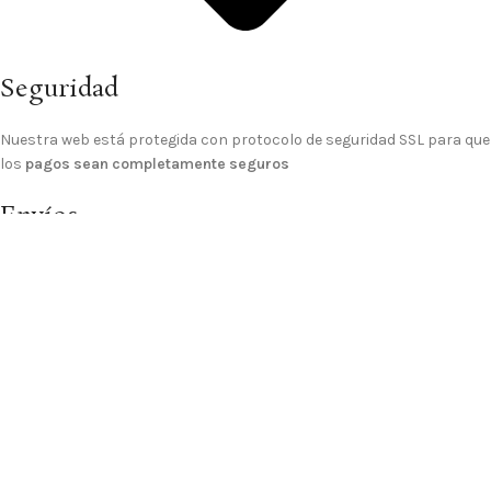
Seguridad
Nuestra web está protegida con protocolo de seguridad SSL para que
los
pagos sean completamente seguros
Envíos
El
gasto de envío a domicilio es GRATIS
para los pedidos de importe
superior a 70€, para pedidos inferiores el gasto de envío es de 4,99 €.
© 2025 Sitio Realizado Por
Linkasoft
Tienda
Lista de deseos
Carrito