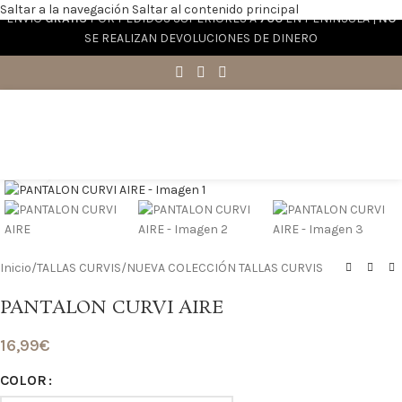
Saltar a la navegación
Saltar al contenido principal
ENVÍO
GRATIS
POR PEDIDOS SUPERIORES A
70€
EN PENÍNSULA |
NO
SE REALIZAN DEVOLUCIONES DE DINERO
Haga clic para ampliar
Inicio
/
TALLAS CURVIS
/
NUEVA COLECCIÓN TALLAS CURVIS
PANTALON CURVI AIRE
16,99
€
COLOR