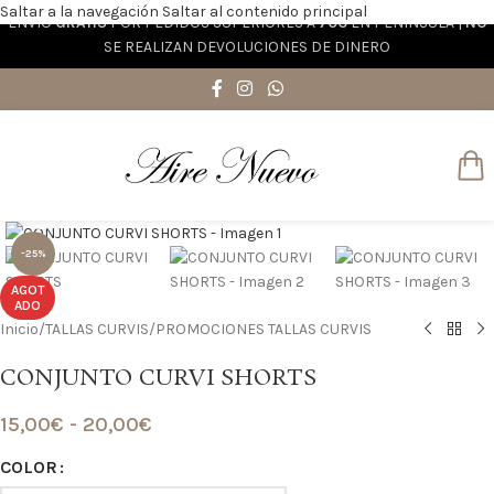
Saltar a la navegación
Saltar al contenido principal
ENVÍO
GRATIS
POR PEDIDOS SUPERIORES A
70€
EN PENÍNSULA |
NO
SE REALIZAN DEVOLUCIONES DE DINERO
Haga clic para ampliar
-25%
AGOT
ADO
Inicio
/
TALLAS CURVIS
/
PROMOCIONES TALLAS CURVIS
CONJUNTO CURVI SHORTS
15,00
€
-
20,00
€
COLOR