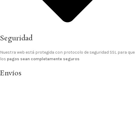
Seguridad
Nuestra web está protegida con protocolo de seguridad SSL para que
los
pagos sean completamente seguros
Envíos
El
gasto de envío a domicilio es GRATIS
para los pedidos de importe
superior a 70€, para pedidos inferiores el gasto de envío es de 4,99 €.
© 2025 Sitio Realizado Por
Linkasoft
Tienda
Lista de deseos