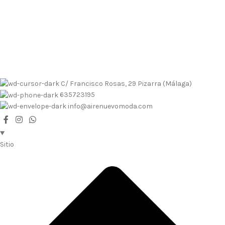
Envíos contrarembolso al 635723195
Tallas pequeñas
Tallas
grandes
Envíos a Islas
No se realizan devoluciones de dinero
Envíos contrarembolso al 635723195
Tallas pequeñas
Tallas
grandes
Envíos a Islas
No se realizan devoluciones de dinero
C/ Francisco Rosas, 29 Pizarra (Málaga)
635723195
info@airenuevomoda.com
Sitio