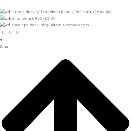
C/ Francisco Rosas, 29 Pizarra (Málaga)
635723195
info@airenuevomoda.com
Sitio