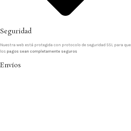
Seguridad
Nuestra web está protegida con protocolo de seguridad SSL para que
los
pagos sean completamente seguros
Envíos
El
gasto de envío a domicilio es GRATIS
para los pedidos de importe
superior a 70€, para pedidos inferiores el gasto de envío es de 4,99 €.
© 2025 Sitio Realizado Por
Linkasoft
Tienda
Lista de deseos
Carrito