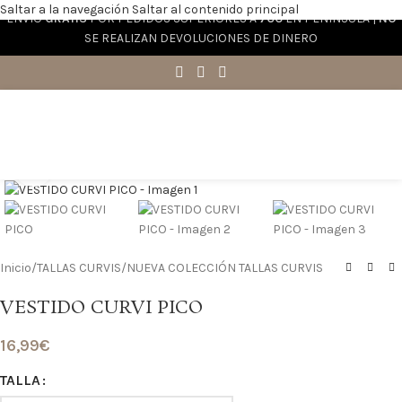
Saltar a la navegación
Saltar al contenido principal
ENVÍO
GRATIS
POR PEDIDOS SUPERIORES A
70€
EN PENÍNSULA |
NO
SE REALIZAN DEVOLUCIONES DE DINERO
Haga clic para ampliar
Inicio
/
TALLAS CURVIS
/
NUEVA COLECCIÓN TALLAS CURVIS
VESTIDO CURVI PICO
16,99
€
TALLA