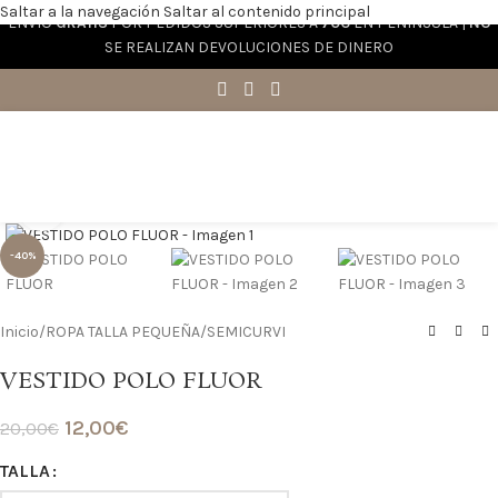
Saltar a la navegación
Saltar al contenido principal
ENVÍO
GRATIS
POR PEDIDOS SUPERIORES A
70€
EN PENÍNSULA |
NO
SE REALIZAN DEVOLUCIONES DE DINERO
Haga clic para ampliar
-40%
Inicio
/
ROPA TALLA PEQUEÑA/SEMICURVI
VESTIDO POLO FLUOR
12,00
€
20,00
€
TALLA