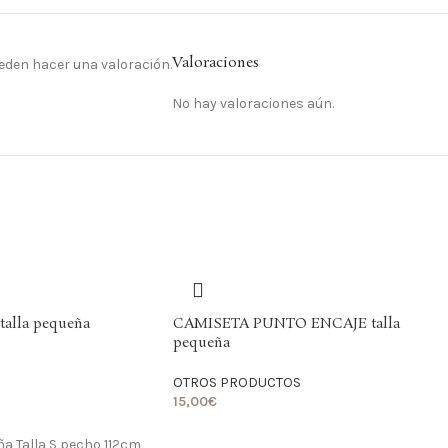
Valoraciones
eden hacer una valoración.
No hay valoraciones aún.
alla pequeña
CAMISETA PUNTO ENCAJE talla
pequeña
OTROS PRODUCTOS
15,00
€
LO QUIERO
ña Talla S pecho 112cm