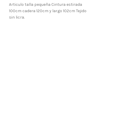
Articulo talla pequeña Cintura estirada
100cm cadera 120cm y largo 102cm Tejido
sin licra.
CHANCLAS PLA
OTROS PRODUCT
6,00
€