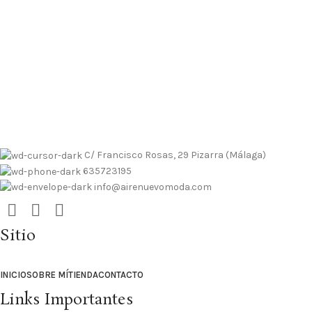
 contrarembolso al 635723195
Tallas pequeñas
Tallas grandes
 contrarembolso al 635723195
Tallas pequeñas
Tallas grandes
C/ Francisco Rosas, 29 Pizarra (Málaga)
635723195
info@airenuevomoda.com
Sitio
INICIO
SOBRE MÍ
TIENDA
CONTACTO
Links Importantes