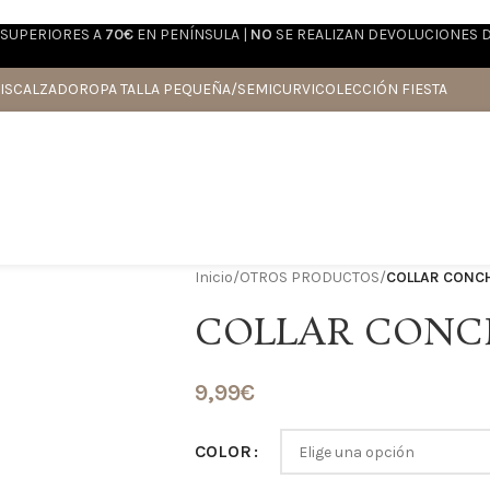
SUPERIORES A
70€
EN PENÍNSULA |
NO
SE REALIZAN DEVOLUCIONES 
IS
CALZADO
ROPA TALLA PEQUEÑA/SEMICURVI
COLECCIÓN FIESTA
Inicio
/
OTROS PRODUCTOS
/
COLLAR CONC
COLLAR CONC
9,99
€
COLOR