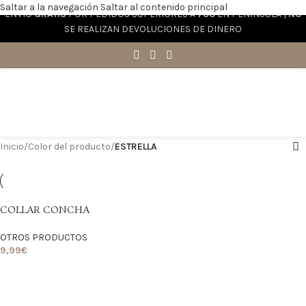
Saltar a la navegación
Saltar al contenido principal
ENVÍO
GRATIS
POR PEDIDOS SUPERIORES A
70€
EN PENÍNSULA |
NO
SE REALIZAN DEVOLUCIONES DE DINERO
Inicio
/
Color del producto
/
ESTRELLA
COLLAR CONCHA
OTROS PRODUCTOS
9,99
€
LO QUIERO