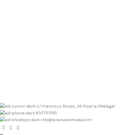
Envíos contrarembolso al 635723195
Tallas pequeñas
Tallas
grandes
Envíos a Islas
No se realizan devoluciones de dinero
Envíos contrarembolso al 635723195
Tallas pequeñas
Tallas
grandes
Envíos a Islas
No se realizan devoluciones de dinero
C/ Francisco Rosas, 29 Pizarra (Málaga)
635723195
info@airenuevomoda.com