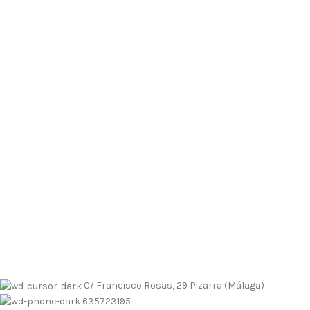
Envíos contrarembolso al 635723195
Tallas pequeñas
Tallas
grandes
Envíos a Islas
No se realizan devoluciones de dinero
Envíos contrarembolso al 635723195
Tallas pequeñas
Tallas
grandes
Envíos a Islas
No se realizan devoluciones de dinero
C/ Francisco Rosas, 29 Pizarra (Málaga)
635723195