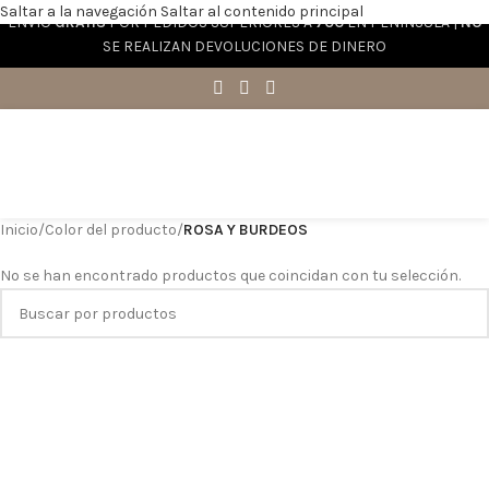
Saltar a la navegación
Saltar al contenido principal
ENVÍO
GRATIS
POR PEDIDOS SUPERIORES A
70€
EN PENÍNSULA |
NO
SE REALIZAN DEVOLUCIONES DE DINERO
Inicio
/
Color del producto
/
ROSA Y BURDEOS
No se han encontrado productos que coincidan con tu selección.