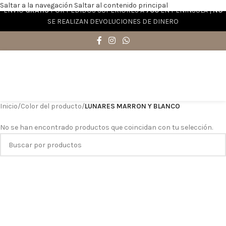
Saltar a la navegación
Saltar al contenido principal
ENVÍO
GRATIS
POR PEDIDOS SUPERIORES A
70€
EN PENÍNSULA |
NO
SE REALIZAN DEVOLUCIONES DE DINERO
Inicio
/
Color del producto
/
LUNARES MARRON Y BLANCO
No se han encontrado productos que coincidan con tu selección.