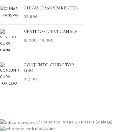
CUÑAS TRANSPARENTES
23,99
€
VESTIDO CURVI CANALE
12,00
€
-
18,00
€
CONJUNTO CURVI TOP
LISO
31,99
€
 contrarembolso al 635723195
Tallas pequeñas
Tallas grandes
 contrarembolso al 635723195
Tallas pequeñas
Tallas grandes
C/ Francisco Rosas, 29 Pizarra (Málaga)
635723195