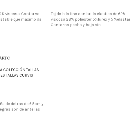
LO QUIERO
00% viscosa. Contorno
Tejido hilo fino con brillo elastico de 62%
ustable que maximo da
viscosa 28% poliester 5%lurex y 5 %elasta
Contorno pecho y bajo sin
ARTO
A COLECCIÓN TALLAS
S TALLAS CURVIS
ña de detras de 6.5cm y
egras son de ante las