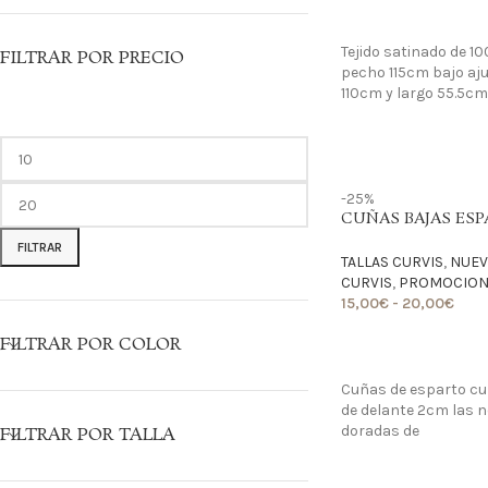
LO QUIERO
Tejido satinado de 1
FILTRAR POR PRECIO
pecho 115cm bajo aj
110cm y largo 55.5cm
-25%
CUÑAS BAJAS ESP
FILTRAR
TALLAS CURVIS
,
NUEV
CURVIS
,
PROMOCIONE
15,00
€
-
20,00
€
FILTRAR POR COLOR
LO QUIERO
Cuñas de esparto cu
de delante 2cm las n
doradas de
FILTRAR POR TALLA