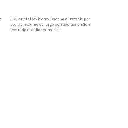
LO QUIERO
n.
95% cristal 5% hierro. Cadena ajustable por
detras maximo de largo cerrado tiene 32cm
(cerrado el collar como si lo