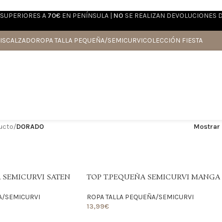
SUPERIORES A
70€
EN PENÍNSULA |
NO
SE REALIZAN DEVOLUCIONES 
IS
CALZADO
ROPA TALLA PEQUEÑA/SEMICURVI
COLECCIÓN FIESTA
ducto
/
DORADO
Mostrar
 SEMICURVI SATEN
TOP T.PEQUEÑA SEMICURVI MANGA
A/SEMICURVI
ROPA TALLA PEQUEÑA/SEMICURVI
13,99
€