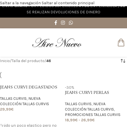
Saltar a la navegación
Saltar al contenido principal
ENVÍO
GRATIS
POR PEDIDOS SUPERIORES A
70€
EN PENÍNSULA |
NO
SE REALIZAN DEVOLUCIONES DE DINERO
Inicio
/
Talla del producto
/
46
JEANS CURVI DEGASTADOS
-30%
JEANS CURVI PERLAS
TALLAS CURVIS
,
NUEVA
COLECCIÓN TALLAS CURVIS
TALLAS CURVIS
,
NUEVA
29,99
€
COLECCIÓN TALLAS CURVIS
,
PROMOCIONES TALLAS CURVIS
LO QUIERO
18,99
€
-
26,99
€
Tejido un poco elastico pero no