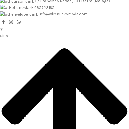
C/ Francisco Rosas, 29 Pizarra (Málaga)
635723195
info@airenuevomoda.com
Sitio