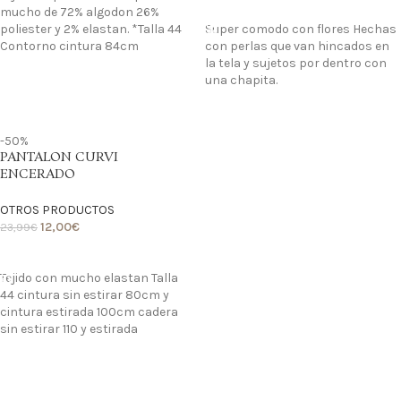
LO QUIERO
mucho de 72% algodon 26%
poliester y 2% elastan. *Talla 44
Super comodo con flores Hechas
Contorno cintura 84cm
con perlas que van hincados en
la tela y sujetos por dentro con
una chapita.
-50%
PANTALON CURVI
ENCERADO
OTROS PRODUCTOS
12,00
€
23,99
€
LO QUIERO
Tejido con mucho elastan Talla
44 cintura sin estirar 80cm y
cintura estirada 100cm cadera
sin estirar 110 y estirada