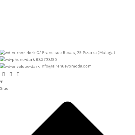
Envíos contrarembolso al 635723195
Tallas pequeñas
Tallas
grandes
Envíos a Islas
No se realizan devoluciones de dinero
Envíos contrarembolso al 635723195
Tallas pequeñas
Tallas
grandes
Envíos a Islas
No se realizan devoluciones de dinero
C/ Francisco Rosas, 29 Pizarra (Málaga)
635723195
info@airenuevomoda.com
Sitio