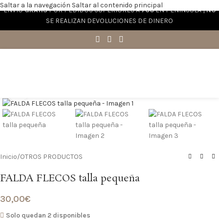
Saltar a la navegación
Saltar al contenido principal
ENVÍO
GRATIS
POR PEDIDOS SUPERIORES A
70€
EN PENÍNSULA |
NO
SE REALIZAN DEVOLUCIONES DE DINERO
Haga clic para ampliar
Inicio
/
OTROS PRODUCTOS
FALDA FLECOS talla pequeña
30,00
€
Solo quedan 2 disponibles