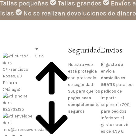
Tallas pequeñas
Tallas grandes
Envíos a
Islas
No se realizan devoluciones de dinero
Seguridad
Envíos
Sitio
Nuestra web
El
gasto de
C/ Francisco
está protegida
envío a
Rosas, 29
con protocolo
domicilio es
Pizarra
de seguridad
GRATIS
para los
(Málaga)
SSL para que los
pedidos de
pagos sean
importe
completamente
superior a 70€,
635723195
seguros
para pedidos
inferiores el
gasto de envío
info@airenuevomoda.com
es de 4,99 €.