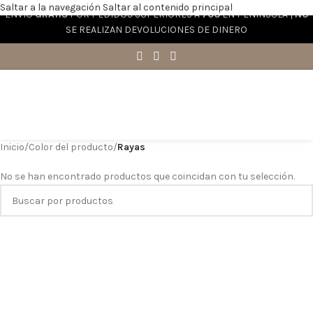
Saltar a la navegación
Saltar al contenido principal
ENVÍO
GRATIS
POR PEDIDOS SUPERIORES A
70€
EN PENÍNSULA |
NO
SE REALIZAN DEVOLUCIONES DE DINERO
Inicio
/
Color del producto
/
Rayas
No se han encontrado productos que coincidan con tu selección.