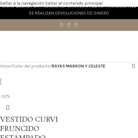
Saltar a la navegación
Saltar al contenido principal
ENVÍO
GRATIS
POR PEDIDOS SUPERIORES A
70€
EN PENÍNSULA |
NO
SE REALIZAN DEVOLUCIONES DE DINERO
Inicio
/
Color del producto
/
RAYAS MARRON Y CELESTE
-32%
VESTIDO CURVI
FRUNCIDO