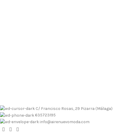
Envíos contrarembolso al 635723195
Tallas pequeñas
Tallas
grandes
Envíos a Islas
No se realizan devoluciones de dinero
Envíos contrarembolso al 635723195
Tallas pequeñas
Tallas
grandes
Envíos a Islas
No se realizan devoluciones de dinero
C/ Francisco Rosas, 29 Pizarra (Málaga)
635723195
info@airenuevomoda.com