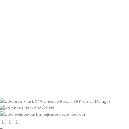
Envíos contrarembolso al 635723195
Tallas pequeñas
Tallas
grandes
Envíos a Islas
No se realizan devoluciones de dinero
Envíos contrarembolso al 635723195
Tallas pequeñas
Tallas
grandes
Envíos a Islas
No se realizan devoluciones de dinero
C/ Francisco Rosas, 29 Pizarra (Málaga)
635723195
info@airenuevomoda.com