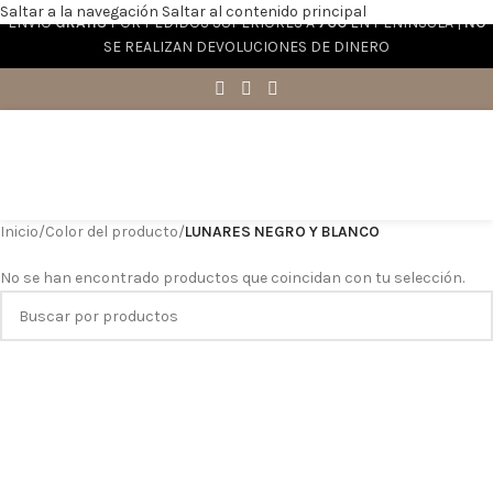
Saltar a la navegación
Saltar al contenido principal
ENVÍO
GRATIS
POR PEDIDOS SUPERIORES A
70€
EN PENÍNSULA |
NO
SE REALIZAN DEVOLUCIONES DE DINERO
Inicio
/
Color del producto
/
LUNARES NEGRO Y BLANCO
No se han encontrado productos que coincidan con tu selección.